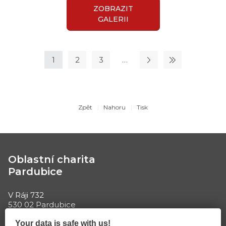
ZOBRAZIT
GALERII
1
2
3
…
Zpět
Nahoru
Tisk
Oblastní charita
Pardubice
V Ráji 732
530 02 Pardubice
Tel: +420 466 335 026
E-mail:
Your data is safe with us!
info@charitapardubice.cz