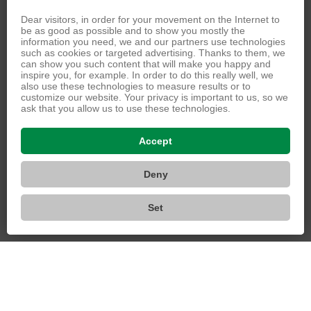
Dear visitors, in order for your movement on the Internet to
IČO: 464 92 160
be as good as possible and to show you mostly the
Datová schránka: f8nbj4u
information you need, we and our partners use technologies
such as cookies or targeted advertising. Thanks to them, we
can show you such content that will make you happy and
inspire you, for example. In order to do this really well, we
also use these technologies to measure results or to
customize our website. Your privacy is important to us, so we
Ostatní služby
ask that you allow us to use these technologies.
Accept
Deny
Set
© 2026 Charita Česká republika
VIZUS.CZ s.r.o.